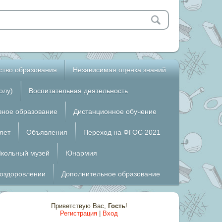
ство образования
Независимая оценка знаний
олу)
Воспитательная деятельность
вное образование
Дистанционное обучение
яет
Объявления
Переход на ФГОС 2021
кольный музей
Юнармия
 оздоровлении
Дополнительное образование
Приветствую Вас
,
Гость
!
Регистрация
|
Вход