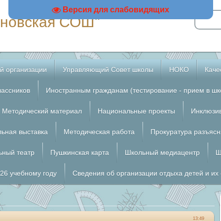
Версия для слабовидящих
новская СОШ"
й организации
Управляющий Совет школы
НОКО
Каче
лассников
Иностранным гражданам (тестирование - прием в шк
Методический материал
Национальные проекты
Инклюзи
льная выставка
Методическая работа
Прокуратура разъясн
ьный театр
Пушкинская карта
Школьный медиацентр
Ш
026 учебному году
Сведения об организации отдыха детей и их
13:49