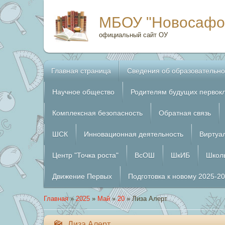
МБОУ "Новосафо
официальный сайт ОУ
Главная страница
Сведения об образовательно
Научное общество
Родителям будущих первок
Комплексная безопасность
Обратная связь
ШСК
Инновационная деятельность
Виртуа
Центр "Точка роста"
ВсОШ
ШкИБ
Школ
Движение Первых
Подготовка к новому 2025-2
Главная
»
2025
»
Май
»
20
» Лиза Алерт
Лиза Алерт