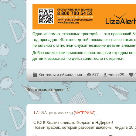
Одна из самых страшных трагедий — это пропавший бе
год пропадает 40 тысяч детей, несколько тысяч таких
печальной статистики служат незнание детьми элемент
Добровольческим поисково-спасательным отрядом по п
детей и взрослых по действиям, если потерялся.
Контакты и объявления
677
ermnat29
Всего комментариев
:
1
1
ALINA
[
МАТЕРИАЛ
]
(28.05.2025 17:51)
СТОП! Хватит сливать бюджет в Я.Директ!
Новый трафик, который разорвет шаблоны: лиды в 10 