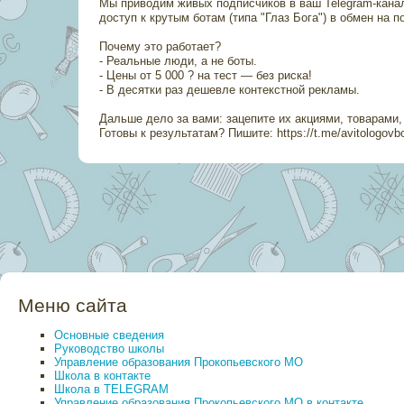
Мы приводим живых подписчиков в ваш Telegram-кана
доступ к крутым ботам (типа "Глаз Бога") в обмен на п
Почему это работает?
- Реальные люди, а не боты.
- Цены от 5 000 ? на тест — без риска!
- В десятки раз дешевле контекстной рекламы.
Дальше дело за вами: зацепите их акциями, товарами,
Готовы к результатам? Пишите: https://t.me/avitologovb
Меню сайта
Основные сведения
Руководство школы
Управление образования Прокопьевского МО
Школа в контакте
Школа в TELEGRAM
Управление образования Прокопьевского МО в контакте