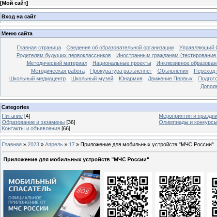
[
Мой сайт
]
Вход на сайт
Меню сайта
Главная страница
Сведения об образовательной организации
Управляющий 
Родителям будущих первоклассников
Иностранным гражданам (тестирование 
Методический материал
Национальные проекты
Инклюзивное образован
Методическая работа
Прокуратура разъясняет
Объявления
Переход 
Школьный медиацентр
Школьный музей
Юнармия
Движение Первых
Подгот
Допол
Categories
Питание
[4]
Мероприятия и праздн
Образование и экзамены
[36]
Олимпиады и конкурс
Контакты и объявления
[66]
Главная
»
2023
»
Апрель
»
17
» Приложение для мобильных устройств "МЧС России"
Приложение для мобильных устройств "МЧС России"